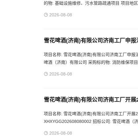
的物: 基础设施维修、污水管路疏通项目 项目地区
2026-08-08
雪花啤酒(济南)有限公司济南工厂申
项目名称: 雪花啤酒(济南)有限公司济南工厂申报消防维
啤酒（济南）有限公司 采购标的物: 消防维保项目
2026-08-08
雪花啤酒(济南)有限公司济南工厂开展
告
项目名称: 雪花啤酒(济南)有限公司济南工厂开展
XHXYGG202608080002 招标公司: 雪
目地区：山东 济南
2026-08-08