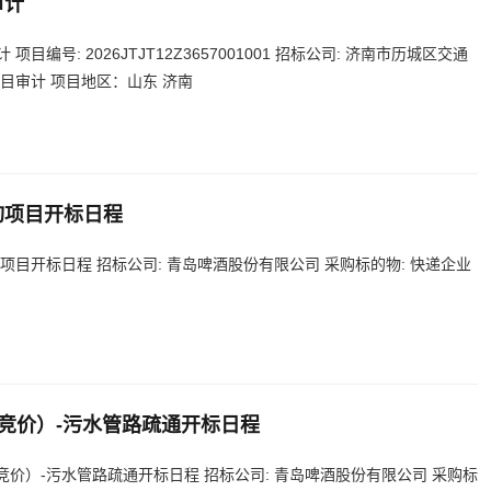
审计
目编号: 2026JTJT12Z3657001001 招标公司: 济南市历城区交通
目审计 项目地区：山东 济南
询项目开标日程
询项目开标日程 招标公司: 青岛啤酒股份有限公司 采购标的物: 快递企业
/竞价）-污水管路疏通开标日程
/竞价）-污水管路疏通开标日程 招标公司: 青岛啤酒股份有限公司 采购标