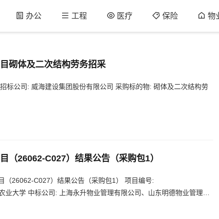
办公
工程
医疗
保险
物
目砌体及二次结构劳务招采
招标公司: 威海建设集团股份有限公司 采购标的物: 砌体及二次结构劳
26062-C027）结果公告（采购包1）
26062-C027）结果公告（采购包1） 项目编号:
标公司: 青岛农业大学 中标公司: 上海永升物业管理有限公司、山东明德物业管理集
物: 物业管理服务项目 项目地区：山东 青岛