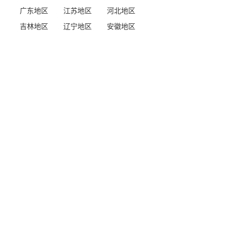
广东地区
江苏地区
河北地区
吉林地区
辽宁地区
安徽地区