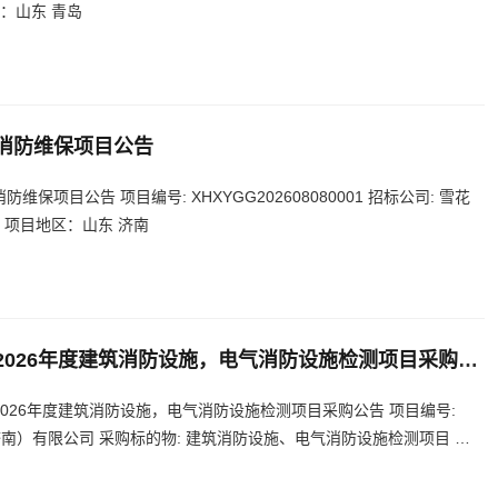
：山东 青岛
报消防维保项目公告
保项目公告 项目编号: XHXYGG202608080001 招标公司: 雪花
 项目地区：山东 济南
2026年度建筑消防设施，电气消防设施检测项目采购公
2026年度建筑消防设施，电气消防设施检测项目采购公告 项目编号:
花啤酒（济南）有限公司 采购标的物: 建筑消防设施、电气消防设施检测项目 项