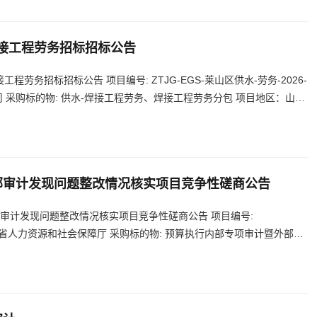
焊接工程劳务招标招标公告
程劳务招标招标公告 项目编号: ZTJG-EGS-莱山区供水-劳务-2026-
公司 采购标的物: 供水-焊接工程劳务、焊接工程劳务分包 项目地区：山东
外部审计发现问题整改情况核实项目竞争性磋商公告
外部审计发现问题整改情况核实项目竞争性磋商公告 项目编号:
标公司: 山东省人力资源和社会保障厅 采购标的物: 预算执行内部专项审计暨外部审
南