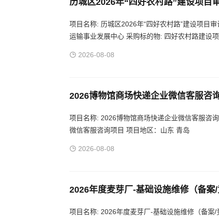
历城区2026年“四好农村路”建设项目
项目名称: 历城区2026年“四好农村路”建设项目审计 项
运输事业发展中心 采购标的物: 四好农村路建设项
2026-08-08
2026博物馆商场快递企业微信客服咨
项目名称: 2026博物馆商场快递企业微信客服咨
微信客服咨询项目 项目地区：山东 青岛
2026-08-08
2026年度麦芽厂-基础设施维修（备案
项目名称: 2026年度麦芽厂-基础设施维修（备案